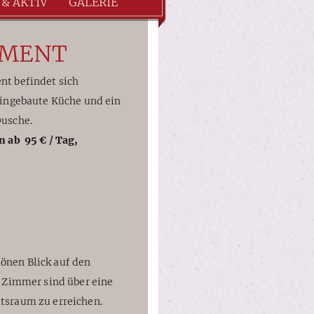
 & AKTIV
GALERIE
EMENT
nt befindet sich
eingebaute Küche und ein
Dusche.
n ab 95 € / Tag,
nen Blick auf den
 Zimmer sind über eine
tsraum zu erreichen.