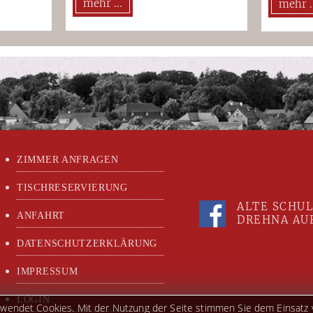
mehr ...
mehr ..
ZIMMER ANFRAGEN
TISCHRESERVIERUNG
ALTE SCHUL
ANFAHRT
DREHNA AUF
DATENSCHUTZERKLÄRUNG
IMPRESSUM
LOGIN
rwendet Cookies. Mit der Nutzung der Seite stimmen Sie dem Einsatz 