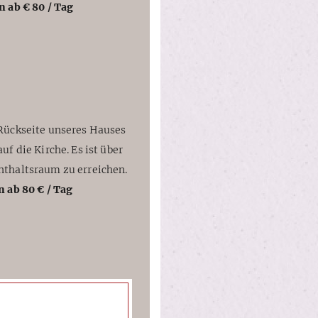
n ab € 80 / Tag
Rückseite unseres Hauses
f die Kirche. Es ist über
nthaltsraum zu erreichen.
n ab 80 € / Tag