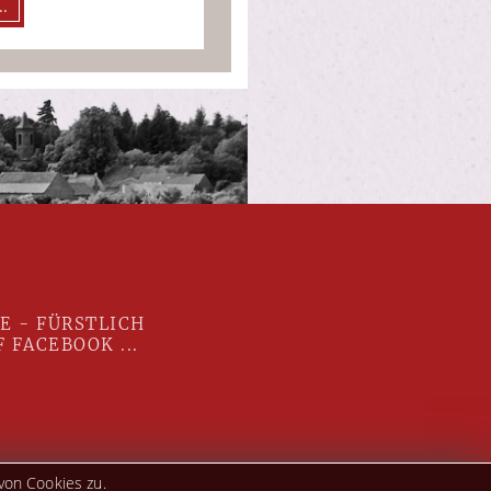
.
E - FÜRSTLICH
 FACEBOOK ...
von Cookies zu.