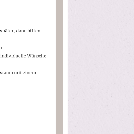
 später, dann bitten
n.
f individuelle Wünsche
ftsraum mit einem