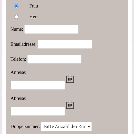
Frau
Herr
Name:
Emailadresse:
Telefon:
Anreise:
Abreise:
Doppelzimmer: